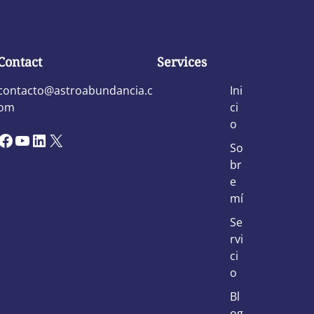
Contact
Services
contacto@astroabundancia.c
Ini
om
ci
o
ebook
YouTube
LinkedIn
X
So
br
e
mí
Se
rvi
ci
o
Bl
og