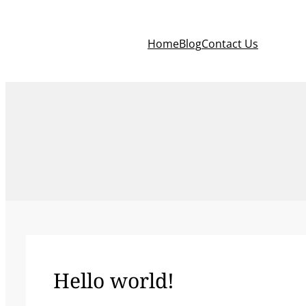
Saltar
al
Home
Blog
Contact Us
contenido
Hello world!