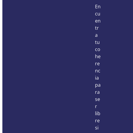
En
cu
en
tr
a
tu
co
he
re
nc
ia
pa
ra
se
r
lib
re
si